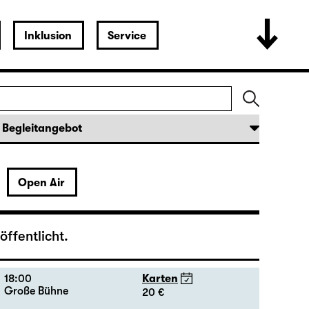
19:30 — 20:55
Karten
Große Bühne
16 - 35 €
18:45 + 19:00
Einführung im Rangfoyer
Open Air
15:00
Karten
Große Bühne
20 - 46 €
ffentlicht.