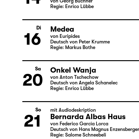
So
mit Kinderbetreuung (Anmeldung erforde
14
Woyzeck
von Georg Büchner
Regie: Enrico Lübbe
Medea
Di
16
von Euripides
Deutsch von Peter Krumme
Regie: Markus Bothe
Onkel Wanja
Sa
20
von Anton Tschechow
Deutsch von Angela Schanelec
Regie: Enrico Lübbe
So
mit Audiodeskription