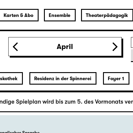
 Lover’s Version)
April
berger
iskothek
Residenz in der Spinnerei
Foyer 1
cker
ändige Spielplan wird bis zum 5. des Vormonats verö