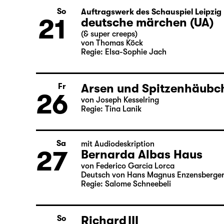
von Matthew Lopez
aus dem Amerikanischen von Hannes Be
Regie: Enrico Lübbe
So
Auftragswerk des Schauspiel Leipzig
21
deutsche märchen (UA)
(& super creeps)
von Thomas Köck
Regie: Elsa-Sophie Jach
Arsen und Spitzenhäubc
Fr
26
von Joseph Kesselring
Regie: Tina Lanik
Sa
mit Audiodeskription
27
Bernarda Albas Haus
von Federico García Lorca
Deutsch von Hans Magnus Enzensberge