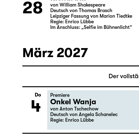
Regie: Salome Schneebeli
Richard III
So
28
von William Shakespeare
Deutsch von Thomas Brasch
Leipziger Fassung von Marion Tiedtke
Regie: Enrico Lübbe
Im Anschluss: „Selfie im Bühnenlicht“
März 2027
Der vollst
Do
Premiere
4
Onkel Wanja
von Anton Tschechow