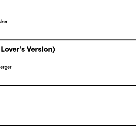
cker
 Lover’s Version)
berger