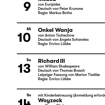
Regie: Markus Bothe
Medea
Di
9
von Euripides
Deutsch von Peter Krumme
Regie: Markus Bothe
Onkel Wanja
Mi
10
von Anton Tschechow
Deutsch von Angela Schanelec
Regie: Enrico Lübbe
Richard III
Sa
13
von William Shakespeare
Deutsch von Thomas Brasch
Leipziger Fassung von Marion Tiedtke
Regie: Enrico Lübbe