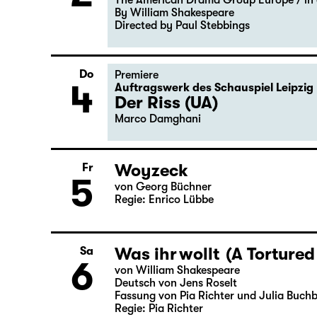
Di
Gastspiel
2
Macbeth
The American Drama Group Europe / in 
By William Shakespeare
Directed by Paul Stebbings
Do
Premiere
4
Auftragswerk des Schauspiel Leipzig
Der Riss (UA)
Marco Damghani
Woyzeck
Fr
5
von Georg Büchner
Regie: Enrico Lübbe
Was ihr wollt (A Tortured
Sa