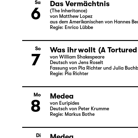
Deutsch von Angela Schanelec
Regie: Enrico Lübbe
Das Vermächtnis
Sa
6
(The Inheritance)
von Matthew Lopez
aus dem Amerikanischen von Hannes Be
Regie: Enrico Lübbe
Was ihr wollt (A Tortured
So
7
von William Shakespeare
Deutsch von Jens Roselt
Fassung von Pia Richter und Julia Buch
Regie: Pia Richter
Medea
Mo
8
von Euripides
Deutsch von Peter Krumme