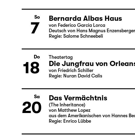
6
von William Shakespeare
Deutsch von Jens Roselt
Fassung von Pia Richter und Julia Buch
Regie: Pia Richter
Bernarda Albas Haus
So
7
von Federico García Lorca
Deutsch von Hans Magnus Enzensberge
Regie: Salome Schneebeli
Do
Theatertag
18
Die Jungfrau von Orlean
von Friedrich Schiller
Regie: Nuran David Calis
Das Vermächtnis
Sa
20
(The Inheritance)