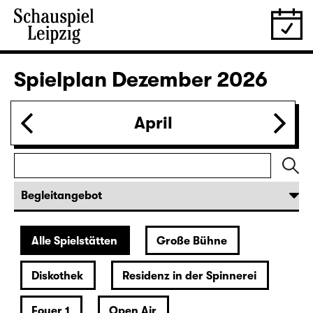
28.11.
Sa
19:30 — 22:35
Große Bühne
Wiederaufnahme
Die Jungfrau von Orleans
von Friedrich Schiller
Regie: Nuran David Calis
18:45 + 19:00
Einführung im Rangfoyer
Karten
30.11.
Mo
10:00
Große Bühne
Alice hinter den Spiegeln
von Stephan Beer und Georg Burger
nach Lewis Carroll
Regie: Stephan Beer
Karten nur an der Theaterkasse