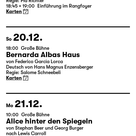
Version)
von William Shakespeare
Deutsch von Jens Roselt
Fassung von Pia Richter und Julia Buchberger
Regie: Pia Richter
18:45 + 19:00
Einführung im Rangfoyer
Karten
20.12.
So
18:00
Große Bühne
Bernarda Albas Haus
von Federico García Lorca
Deutsch von Hans Magnus Enzensberger
Regie: Salome Schneebeli
Karten
21.12.
Mo