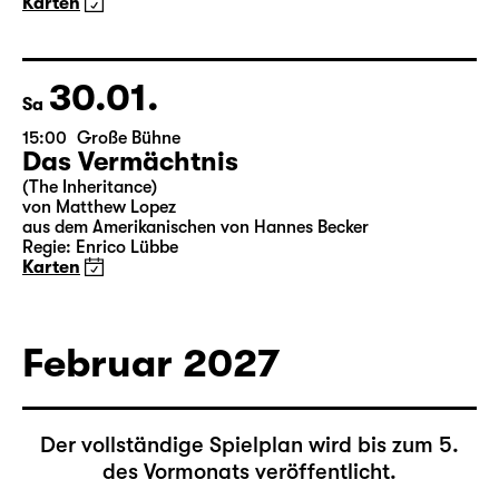
Deutsch von Jens Roselt
Fassung von Pia Richter und Julia Buchberger
Regie: Pia Richter
18:45 + 19:00
Einführung im Rangfoyer
Karten
30.01.
Sa
15:00
Große Bühne
Das Vermächtnis
(The Inheritance)
von Matthew Lopez
aus dem Amerikanischen von Hannes Becker
Regie: Enrico Lübbe
Karten
Februar 2027