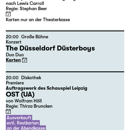
10:00
Große Bühne
mit Audiodeskription
Alice hinter den Spiegeln
von Stephan Beer und Georg Burger
nach Lewis Carroll
Regie: Stephan Beer
Karten nur an der Theaterkasse
20:00
Große Bühne
Konzert
The Düsseldorf Düsterboys
Duo Duo
Karten
20:00
Diskothek
Premiere
Auftragswerk des Schauspiel Leipzig
OST (UA)
von Wolfram Höll
Regie: Thirza Bruncken