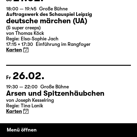
21.02.
So
18:00 — 19:45
Große Bühne
Auftragswerk des Schauspiel Leipzig
deutsche märchen (UA)
(& super creeps)
von Thomas Köck
Regie: Elsa-Sophie Jach
17:15 + 17:30
Einführung im Rangfoyer
Karten
26.02.
Fr
19:30 — 22:00
Große Bühne
Arsen und Spitzenhäubchen
von Joseph Kesselring
Regie: Tina Lanik
Menü öffnen
Karten