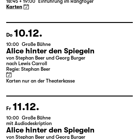
19:30 — 22:35
Große Bühne
Die Jungfrau von Orleans
von Friedrich Schiller
Regie: Nuran David Calis
18:45 + 19:00
Einführung im Rangfoyer
Karten
10.12.
Do
10:00
Große Bühne
Alice hinter den Spiegeln
von Stephan Beer und Georg Burger
nach Lewis Carroll
Regie: Stephan Beer
Karten nur an der Theaterkasse
11.12.
Fr