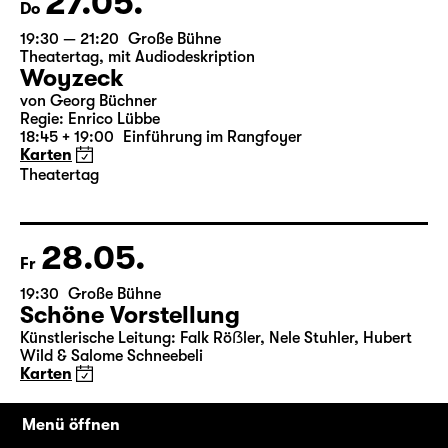
27.05.
Do
19:30 — 21:20
Große Bühne
Theatertag
,
mit Audiodeskription
Woyzeck
von Georg Büchner
Regie: Enrico Lübbe
18:45 + 19:00
Einführung im Rangfoyer
Karten
Theatertag
28.05.
Fr
19:30
Große Bühne
Schöne Vorstellung
Künstlerische Leitung: Falk Röẞler, Nele Stuhler, Hubert
Menü öffnen
Wild & Salome Schneebeli