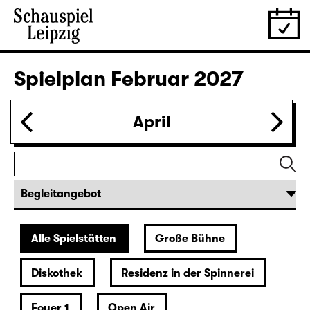
28.01.
Do
19:30 — 20:55
Große Bühne
Was ihr wollt (A Tortured Lover’s
Version)
von William Shakespeare
Deutsch von Jens Roselt
Fassung von Pia Richter und Julia Buchberger
Regie: Pia Richter
18:45 + 19:00
Einführung im Rangfoyer
Karten
30.01.
Sa
15:00
Große Bühne
Das Vermächtnis
(The Inheritance)
von Matthew Lopez
aus dem Amerikanischen von Hannes Becker
Regie: Enrico Lübbe
Karten