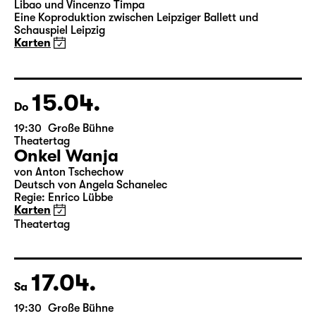
19:30
Große Bühne
Leipziger Ballett
Elegien — Black Box II
3-Teiliger Ballettabend von Andrea Carino, Marcelino
Libao und Vincenzo Timpa
Eine Koproduktion zwischen Leipziger Ballett und
Schauspiel Leipzig
Karten
15.04.
Do
19:30
Große Bühne
Theatertag
Onkel Wanja
von Anton Tschechow
Deutsch von Angela Schanelec
Regie: Enrico Lübbe
Karten
Theatertag