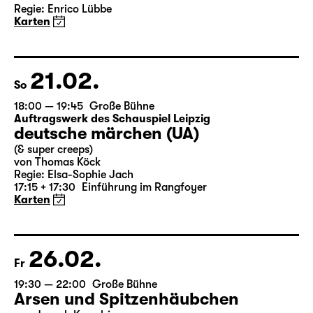
Das Vermächtnis
(The Inheritance)
von Matthew Lopez
aus dem Amerikanischen von Hannes Becker
Regie: Enrico Lübbe
Karten
21.02.
So
18:00 — 19:45
Große Bühne
Auftragswerk des Schauspiel Leipzig
deutsche märchen (UA)
(& super creeps)
von Thomas Köck
Regie: Elsa-Sophie Jach
17:15 + 17:30
Einführung im Rangfoyer
Karten
26.02.