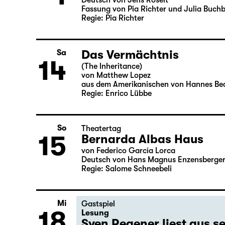
Was ihr wollt (A Tortured
So
1
von William Shakespeare
Deutsch von Jens Roselt
Fassung von Pia Richter und Julia Buch
Regie: Pia Richter
Das Vermächtnis
Sa
14
(The Inheritance)
von Matthew Lopez
aus dem Amerikanischen von Hannes Be
Regie: Enrico Lübbe
So
Theatertag
15
Bernarda Albas Haus
von Federico García Lorca
Deutsch von Hans Magnus Enzensberge
Regie: Salome Schneebeli