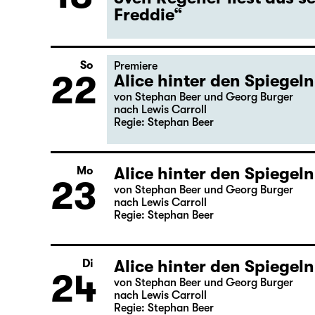
Mi
Gastspiel
18
Lesung
Sven Regener liest aus 
Freddie“
So
Premiere
22
Alice hinter den Spiegeln
von Stephan Beer und Georg Burger
nach Lewis Carroll
Regie: Stephan Beer
Alice hinter den Spiegeln
Mo
23
von Stephan Beer und Georg Burger
nach Lewis Carroll
Regie: Stephan Beer