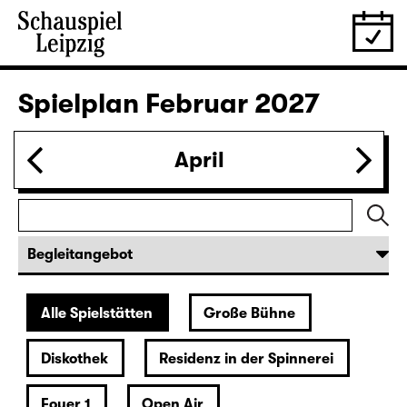
28.01.
Do
19:30 — 20:55
Große Bühne
Was ihr wollt (A Tortured Lover’s
Version)
von William Shakespeare
Deutsch von Jens Roselt
Fassung von Pia Richter und Julia Buchberger
Regie: Pia Richter
18:45 + 19:00
Einführung im Rangfoyer
Karten
30.01.
Sa
15:00
Große Bühne
Das Vermächtnis
(The Inheritance)
von Matthew Lopez
aus dem Amerikanischen von Hannes Becker
Regie: Enrico Lübbe
Karten