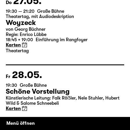
27.05.
Do
19:30 — 21:20
Große Bühne
Theatertag
,
mit Audiodeskription
Woyzeck
von Georg Büchner
Regie: Enrico Lübbe
18:45 + 19:00
Einführung im Rangfoyer
Karten
Theatertag
28.05.
Fr
19:30
Große Bühne
Schöne Vorstellung
Künstlerische Leitung: Falk Röẞler, Nele Stuhler, Hubert
Menü öffnen
Wild & Salome Schneebeli