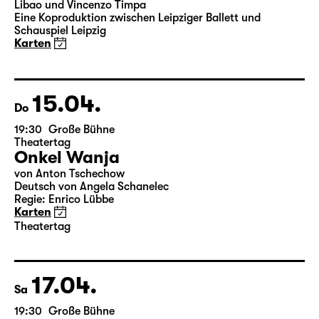
19:30
Große Bühne
Leipziger Ballett
Elegien — Black Box II
3-Teiliger Ballettabend von Andrea Carino, Marcelino
Libao und Vincenzo Timpa
Eine Koproduktion zwischen Leipziger Ballett und
Schauspiel Leipzig
Karten
15.04.
Do
19:30
Große Bühne
Theatertag
Onkel Wanja
von Anton Tschechow
Deutsch von Angela Schanelec
Regie: Enrico Lübbe
Karten
Theatertag