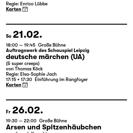
Das Vermächtnis
(The Inheritance)
von Matthew Lopez
aus dem Amerikanischen von Hannes Becker
Regie: Enrico Lübbe
Karten
21.02.
So
18:00 — 19:45
Große Bühne
Auftragswerk des Schauspiel Leipzig
deutsche märchen (UA)
(& super creeps)
von Thomas Köck
Regie: Elsa-Sophie Jach
17:15 + 17:30
Einführung im Rangfoyer
Karten
26.02.