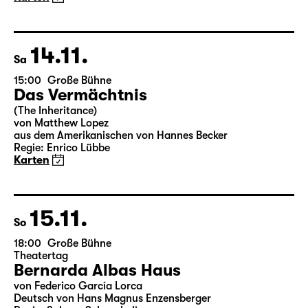
Deutsch von Jens Roselt
Fassung von Pia Richter und Julia Buchberger
Regie: Pia Richter
17:15 + 17:30
Einführung im Rangfoyer
Karten
14.11.
Sa
15:00
Große Bühne
Das Vermächtnis
(The Inheritance)
von Matthew Lopez
aus dem Amerikanischen von Hannes Becker
Regie: Enrico Lübbe
Karten
15.11.
So
18:00
Große Bühne