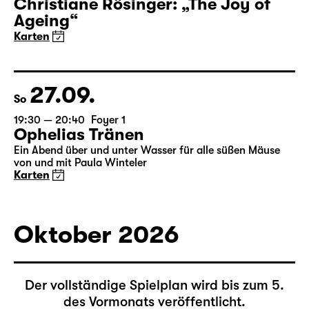
20:00
Residenz in der Spinnerei
Musikalische Lesung
Christiane Rösinger: „The Joy of
Ageing“
Karten
27.09.
So
19:30 — 20:40
Foyer 1
Ophelias Tränen
Ein Abend über und unter Wasser für alle süßen Mäuse
von und mit Paula Winteler
Karten
Oktober 2026