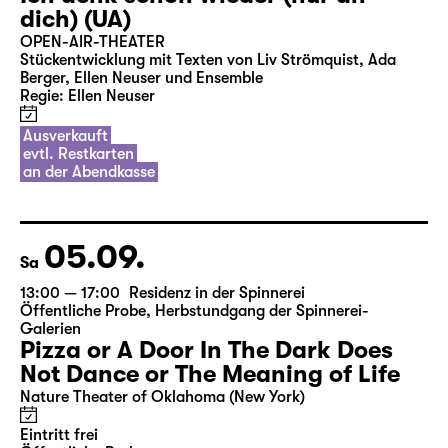
04.09.
Fr
20:00 — 21:30
Open Air: agra Messepark Leipzig
Ich denk schon wieder (nur an
dich) (UA)
OPEN-AIR-THEATER
Stückentwicklung mit Texten von Liv Strömquist, Ada
Berger, Ellen Neuser und Ensemble
Regie: Ellen Neuser
Ausverkauft
evtl. Restkarten
an der Abendkasse
05.09.
Sa
13:00 — 17:00
Residenz in der Spinnerei
Öffentliche Probe
,
Herbstundgang der Spinnerei-
Galerien
Pizza or A Door In The Dark Does