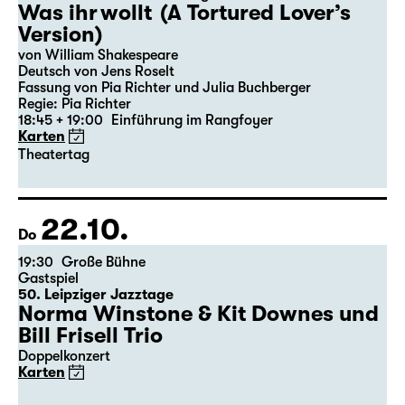
21.10.
Mi
19:30 — 20:55
Große Bühne
Wiederaufnahme
,
Theatertag
Was ihr wollt (A Tortured Lover’s
Version)
von William Shakespeare
Deutsch von Jens Roselt
Fassung von Pia Richter und Julia Buchberger
Regie: Pia Richter
18:45 + 19:00
Einführung im Rangfoyer
Karten
Theatertag
22.10.
Do
19:30
Große Bühne
Gastspiel
50. Leipziger Jazztage
Norma Winstone & Kit Downes und