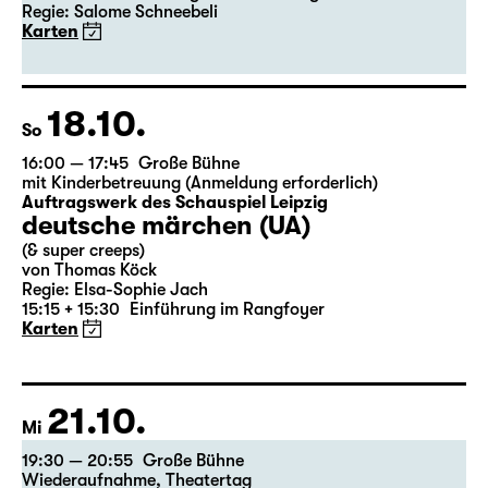
Premiere
Bernarda Albas Haus
von Federico García Lorca
Deutsch von Hans Magnus Enzensberger
Regie: Salome Schneebeli
Karten
18.10.
So
16:00 — 17:45
Große Bühne
mit Kinderbetreuung (Anmeldung erforderlich)
Auftragswerk des Schauspiel Leipzig
deutsche märchen (UA)
(& super creeps)
von Thomas Köck
Regie: Elsa-Sophie Jach
15:15 + 15:30
Einführung im Rangfoyer
Karten