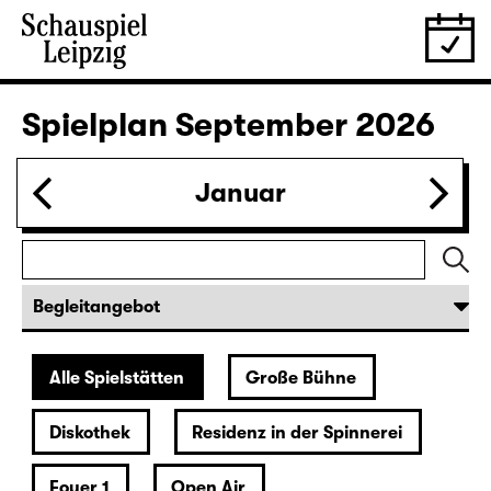
Ich denk schon wieder (nur an
dich) (UA)
OPEN-AIR-THEATER
Stückentwicklung mit Texten von Liv Strömquist, Ada
Berger, Ellen Neuser und Ensemble
Regie: Ellen Neuser
Ausverkauft
evtl. Restkarten
an der Abendkasse
29.08.
Sa
20:00 — 21:55
Diskothek
Wiederaufnahme
LIEBE / Eine argumentative Übung
von Sivan Ben Yishai
Deutsch von Maren Kames
Studioinszenierung 2026
Regie: Katrin Plötner
Karten