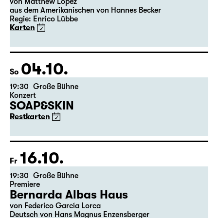
15:00
Große Bühne
Premiere
Das Vermächtnis
(The Inheritance)
von Matthew Lopez
aus dem Amerikanischen von Hannes Becker
Regie: Enrico Lübbe
Karten
04.10.
So
19:30
Große Bühne
Konzert
SOAP&SKIN
Restkarten
16.10.
Fr
19:30
Große Bühne