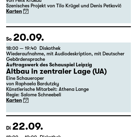
Wiederaufnahme
Showtime (ein enttäuschender
Abend)
von Felix Krakau
Szenisches Projekt von Tilo Krügel und Denis Petković
Karten
20.09.
So
18:00 — 19:40
Diskothek
Wiederaufnahme
,
mit Audiodeskription
,
mit Deutscher
Gebärdensprache
Auftragswerk des Schauspiel Leipzig
Altbau in zentraler Lage (UA)
Eine Schaueroper
von Raphaela Bardutzky
Künstlerische Mitarbeit: Athena Lange
Regie: Salome Schneebeli
Karten