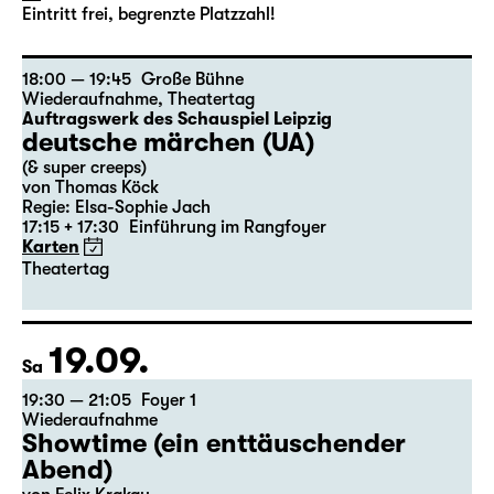
Bühnenführungen durch das
Schauspiel Leipzig
Start: 10:00 / 11:00 / 12:00
Eintritt frei, begrenzte Platzzahl!
18:00 — 19:45
Große Bühne
Wiederaufnahme
,
Theatertag
Auftragswerk des Schauspiel Leipzig
deutsche märchen (UA)
(& super creeps)
von Thomas Köck
Regie: Elsa-Sophie Jach
17:15 + 17:30
Einführung im Rangfoyer
Karten
Theatertag
19.09.
Sa
19:30 — 21:05
Foyer 1