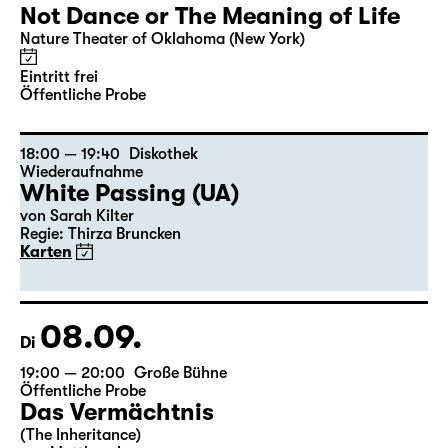
13:00 — 17:00
Residenz in der Spinnerei
Öffentliche Probe
,
Herbstundgang der Spinnerei-
Galerien
Pizza or A Door In The Dark Does
Not Dance or The Meaning of Life
Nature Theater of Oklahoma (New York)
Eintritt frei
Öffentliche Probe
18:00 — 19:40
Diskothek
Wiederaufnahme
White Passing (UA)
von
Sarah Kilter
Regie: Thirza Bruncken
Karten
08.09.
Di