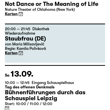
12.09.
Sa
20:00
Residenz in der Spinnerei
Pizza or A Door In The Dark Does
Not Dance or The Meaning of Life
Nature Theater of Oklahoma (New York)
Karten
20:00 — 21:45
Diskothek
Wiederaufnahme
Staubfrau (DE)
von Maria Milisavljević
Regie: Kamila Polívková
Karten
13.09.
So
10:00 — 12:45
Eingang Schauspielhaus
Tag des offenen Denkmals