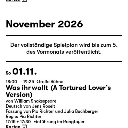
(& super creeps)
von Thomas Köck
Regie: Elsa-Sophie Jach
18:45 + 19:00
Einführung im Rangfoyer
Karten
November 2026
Der vollständige Spielplan wird bis zum 5.
des Vormonats veröffentlicht.
01.11.
So
18:00 — 19:25
Große Bühne
Was ihr wollt (A Tortured Lover’s
Version)
von William Shakespeare