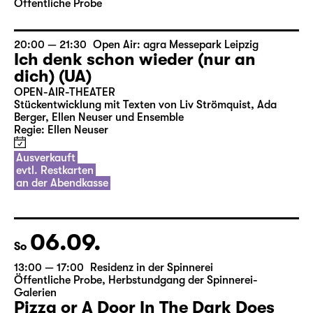
Not Dance or The Meaning of Life
Nature Theater of Oklahoma (New York)
Eintritt frei
Öffentliche Probe
20:00 — 21:30
Open Air: agra Messepark Leipzig
Ich denk schon wieder (nur an
dich) (UA)
OPEN-AIR-THEATER
Stückentwicklung mit Texten von Liv Strömquist, Ada
Berger, Ellen Neuser und Ensemble
Regie: Ellen Neuser
Ausverkauft
evtl. Restkarten
an der Abendkasse
06.09.
So