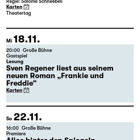
Theatertag
Bernarda Albas Haus
von Federico García Lorca
Deutsch von Hans Magnus Enzensberger
Regie: Salome Schneebeli
Karten
Theatertag
18.11.
Mi
20:00
Große Bühne
Gastspiel
Lesung
Sven Regener liest aus seinem
neuen Roman „Frankie und
Freddie“
Karten