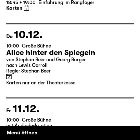
19:30 — 22:35
Große Bühne
Die Jungfrau von Orleans
von Friedrich Schiller
Regie: Nuran David Calis
18:45 + 19:00
Einführung im Rangfoyer
Karten
10.12.
Do
10:00
Große Bühne
Alice hinter den Spiegeln
von Stephan Beer und Georg Burger
nach Lewis Carroll
Regie: Stephan Beer
Karten nur an der Theaterkasse
11.12.
Menü öffnen
Fr