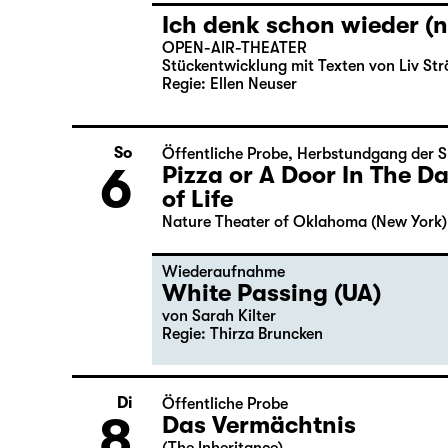
Ich denk schon wieder (n
OPEN-AIR-THEATER
Stückentwicklung mit Texten von Liv Str
Regie: Ellen Neuser
So
Öffentliche Probe
,
Herbstundgang der S
6
Pizza or A Door In The 
of Life
Nature Theater of Oklahoma (New York)
Wiederaufnahme
White Passing (UA)
von
Sarah Kilter
Regie: Thirza Bruncken
Di
Öffentliche Probe
8
Das Vermächtnis