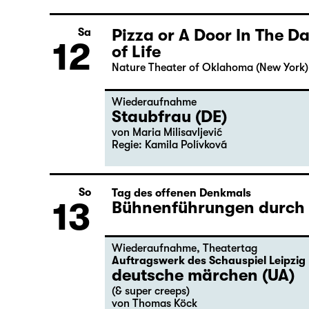
Pizza or A Door In The 
Sa
12
of Life
Nature Theater of Oklahoma (New York)
Wiederaufnahme
Staubfrau (DE)
von Maria Milisavljević
Regie: Kamila Polívková
So
Tag des offenen Denkmals
13
Bühnenführungen durch d
Wiederaufnahme
,
Theatertag
Auftragswerk des Schauspiel Leipzig
deutsche märchen (UA)
(& super creeps)
von Thomas Köck