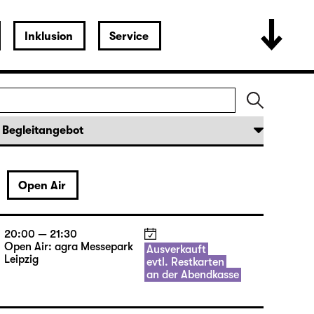
Inklusion
Service
Open Air
20:00 — 21:30
Open Air: agra Messepark
Ausverkauft
Leipzig
evtl. Restkarten
an der Abendkasse