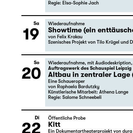
Regie: Elsa-Sophie Jach
Sa
Wiederaufnahme
19
Showtime (ein enttäusc
von Felix Krakau
Szenisches Projekt von Tilo Krügel und D
So
Wiederaufnahme
,
mit Audiodeskription
20
Auftragswerk des Schauspiel Leipzig
Altbau in zentraler Lage 
Eine Schaueroper
von Raphaela Bardutzky
Künstlerische Mitarbeit: Athena Lange
Regie: Salome Schneebeli
Di
Öffentliche Probe
22
Kitt
Ein Dokumentartheaterprojekt von dura 