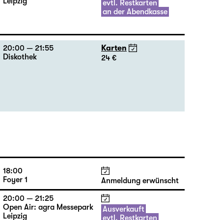
Leipzig
evtl. Restkarten
an der Abendkasse
20:00 — 21:55
Karten
Diskothek
24 €
18:00
Foyer 1
Anmeldung erwünscht
20:00 — 21:25
Open Air: agra Messepark
Ausverkauft
Leipzig
evtl. Restkarten