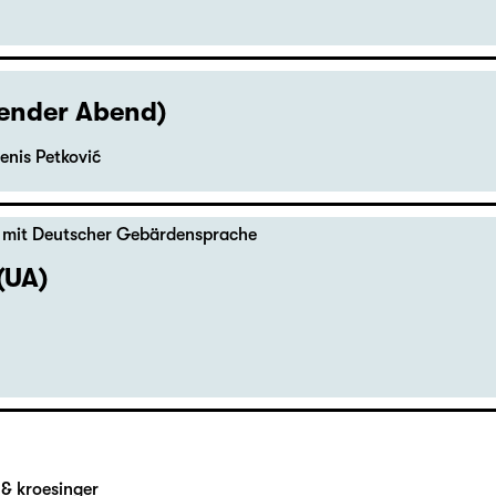
hender Abend)
enis Petković
,
mit Deutscher Gebärdensprache
(UA)
& kroesinger