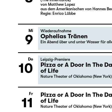
(The Inheritance)
von Matthew Lopez
aus dem Amerikanischen von Hannes Be
Regie: Enrico Lübbe
Mi
Wiederaufnahme
9
Ophelias Tränen
Ein Abend über und unter Wasser für al
Do
Leipzig-Premiere
10
Pizza or A Door In The 
of Life
Nature Theater of Oklahoma (New York)
Pizza or A Door In The 
Fr
11
of Life
Nature Theater of Oklahoma (New York)