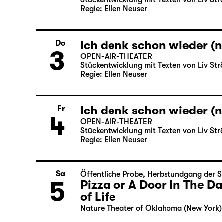
Stückentwicklung mit Texten von Liv Str
Regie: Ellen Neuser
Ich denk schon wieder (n
Do
3
OPEN-AIR-THEATER
Stückentwicklung mit Texten von Liv Str
Regie: Ellen Neuser
Ich denk schon wieder (n
Fr
4
OPEN-AIR-THEATER
Stückentwicklung mit Texten von Liv Str
Regie: Ellen Neuser
Sa
Öffentliche Probe
,
Herbstundgang der S
5
Pizza or A Door In The 
of Life
Nature Theater of Oklahoma (New York)