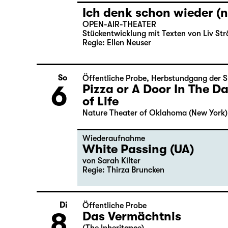
Ich denk schon wieder (n
OPEN-AIR-THEATER
Stückentwicklung mit Texten von Liv Str
Regie: Ellen Neuser
So
Öffentliche Probe
,
Herbstundgang der S
6
Pizza or A Door In The 
of Life
Nature Theater of Oklahoma (New York)
Wiederaufnahme
White Passing (UA)
von
Sarah Kilter
Regie: Thirza Bruncken
Di
Öffentliche Probe
8
Das Vermächtnis