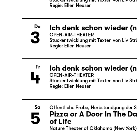
Stückentwicklung mit Texten von Liv Str
Regie: Ellen Neuser
Ich denk schon wieder (n
Do
3
OPEN-AIR-THEATER
Stückentwicklung mit Texten von Liv Str
Regie: Ellen Neuser
Ich denk schon wieder (n
Fr
4
OPEN-AIR-THEATER
Stückentwicklung mit Texten von Liv Str
Regie: Ellen Neuser
Sa
Öffentliche Probe
,
Herbstundgang der S
5
Pizza or A Door In The 
of Life
Nature Theater of Oklahoma (New York)