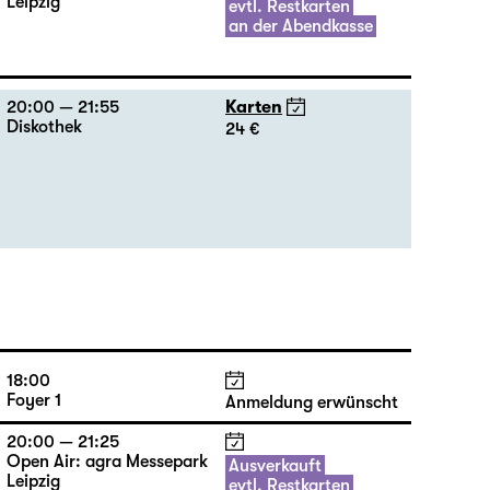
Leipzig
evtl. Restkarten
an der Abendkasse
20:00 — 21:55
Karten
Diskothek
24 €
18:00
Foyer 1
Anmeldung erwünscht
20:00 — 21:25
Open Air: agra Messepark
Ausverkauft
Leipzig
evtl. Restkarten