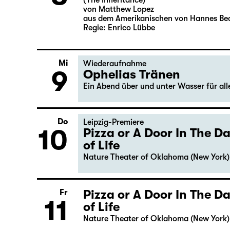
(The Inheritance)
von Matthew Lopez
aus dem Amerikanischen von Hannes Be
Regie: Enrico Lübbe
Mi
Wiederaufnahme
9
Ophelias Tränen
Ein Abend über und unter Wasser für al
Do
Leipzig-Premiere
10
Pizza or A Door In The 
of Life
Nature Theater of Oklahoma (New York)
Pizza or A Door In The 
Fr
11
of Life
Nature Theater of Oklahoma (New York)