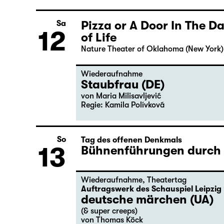
Pizza or A Door In The 
Sa
12
of Life
Nature Theater of Oklahoma (New York)
Wiederaufnahme
Staubfrau (DE)
von Maria Milisavljević
Regie: Kamila Polívková
So
Tag des offenen Denkmals
13
Bühnenführungen durch d
Wiederaufnahme
,
Theatertag
Auftragswerk des Schauspiel Leipzig
deutsche märchen (UA)
(& super creeps)
von Thomas Köck