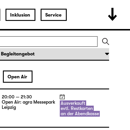
Inklusion
Service
Open Air
20:00 — 21:30
Open Air: agra Messepark
Ausverkauft
Leipzig
evtl. Restkarten
an der Abendkasse