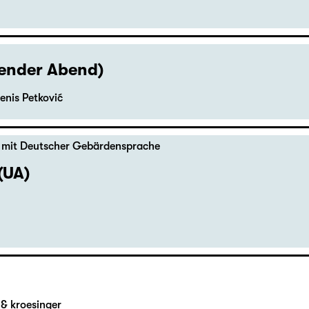
hender Abend)
enis Petković
,
mit Deutscher Gebärdensprache
(UA)
& kroesinger