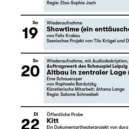
Regie: Elsa-Sophie Jach
Sa
Wiederaufnahme
19
Showtime (ein enttäusc
von Felix Krakau
Szenisches Projekt von Tilo Krügel und D
So
Wiederaufnahme
,
mit Audiodeskription
20
Auftragswerk des Schauspiel Leipzig
Altbau in zentraler Lage 
Eine Schaueroper
von Raphaela Bardutzky
Künstlerische Mitarbeit: Athena Lange
Regie: Salome Schneebeli
Di
Öffentliche Probe
22
Kitt
Ein Dokumentartheaterprojekt von dura 