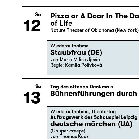
Pizza or A Door In The 
Sa
12
of Life
Nature Theater of Oklahoma (New York)
Wiederaufnahme
Staubfrau (DE)
von Maria Milisavljević
Regie: Kamila Polívková
So
Tag des offenen Denkmals
13
Bühnenführungen durch d
Wiederaufnahme
,
Theatertag
Auftragswerk des Schauspiel Leipzig
deutsche märchen (UA)
(& super creeps)
von Thomas Köck