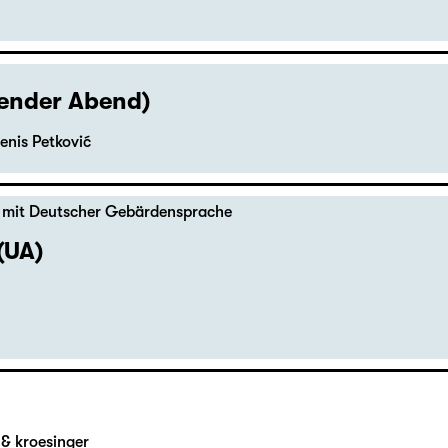
hender Abend)
enis Petković
,
mit Deutscher Gebärdensprache
(UA)
& kroesinger