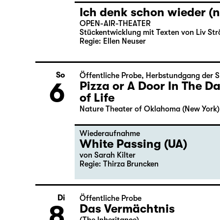
Ich denk schon wieder (n
OPEN-AIR-THEATER
Stückentwicklung mit Texten von Liv Str
Regie: Ellen Neuser
So
Öffentliche Probe
,
Herbstundgang der S
6
Pizza or A Door In The 
of Life
Nature Theater of Oklahoma (New York)
Wiederaufnahme
White Passing (UA)
von
Sarah Kilter
Regie: Thirza Bruncken
Di
Öffentliche Probe
8
Das Vermächtnis