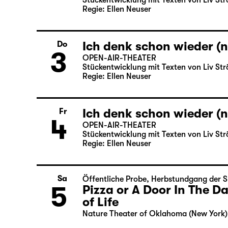
Stückentwicklung mit Texten von Liv Str
Regie: Ellen Neuser
Ich denk schon wieder (n
Do
3
OPEN-AIR-THEATER
Stückentwicklung mit Texten von Liv Str
Regie: Ellen Neuser
Ich denk schon wieder (n
Fr
4
OPEN-AIR-THEATER
Stückentwicklung mit Texten von Liv Str
Regie: Ellen Neuser
Sa
Öffentliche Probe
,
Herbstundgang der S
5
Pizza or A Door In The 
of Life
Nature Theater of Oklahoma (New York)