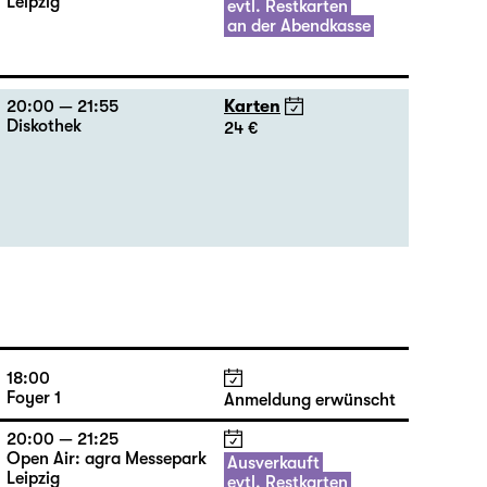
Leipzig
evtl. Restkarten
an der Abendkasse
20:00 — 21:55
Karten
Diskothek
24 €
18:00
Foyer 1
Anmeldung erwünscht
20:00 — 21:25
Open Air: agra Messepark
Ausverkauft
Leipzig
evtl. Restkarten