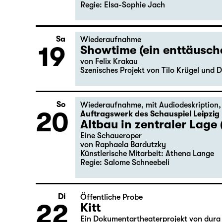
Regie: Elsa-Sophie Jach
Sa
Wiederaufnahme
19
Showtime (ein enttäusc
von Felix Krakau
Szenisches Projekt von Tilo Krügel und D
So
Wiederaufnahme
,
mit Audiodeskription
20
Auftragswerk des Schauspiel Leipzig
Altbau in zentraler Lage 
Eine Schaueroper
von Raphaela Bardutzky
Künstlerische Mitarbeit: Athena Lange
Regie: Salome Schneebeli
Di
Öffentliche Probe
22
Kitt
Ein Dokumentartheaterprojekt von dura 