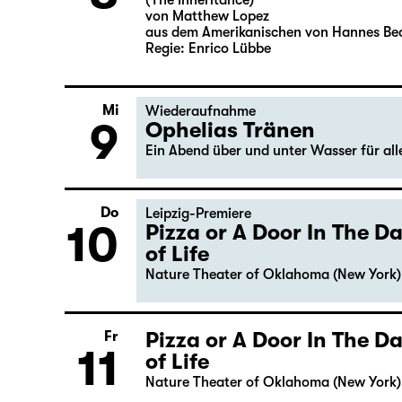
(The Inheritance)
von Matthew Lopez
aus dem Amerikanischen von Hannes Be
Regie: Enrico Lübbe
Mi
Wiederaufnahme
9
Ophelias Tränen
Ein Abend über und unter Wasser für al
Do
Leipzig-Premiere
10
Pizza or A Door In The 
of Life
Nature Theater of Oklahoma (New York)
Pizza or A Door In The 
Fr
11
of Life
Nature Theater of Oklahoma (New York)