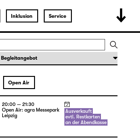
Inklusion
Service
Open Air
20:00 — 21:30
Open Air: agra Messepark
Ausverkauft
Leipzig
evtl. Restkarten
an der Abendkasse