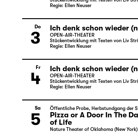
Stückentwicklung mit Texten von Liv Str
Regie: Ellen Neuser
Ich denk schon wieder (n
Do
3
OPEN-AIR-THEATER
Stückentwicklung mit Texten von Liv Str
Regie: Ellen Neuser
Ich denk schon wieder (n
Fr
4
OPEN-AIR-THEATER
Stückentwicklung mit Texten von Liv Str
Regie: Ellen Neuser
Sa
Öffentliche Probe
,
Herbstundgang der S
5
Pizza or A Door In The 
of Life
Nature Theater of Oklahoma (New York)