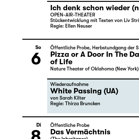
Ich denk schon wieder (n
OPEN-AIR-THEATER
Stückentwicklung mit Texten von Liv Str
Regie: Ellen Neuser
So
Öffentliche Probe
,
Herbstundgang der S
6
Pizza or A Door In The 
of Life
Nature Theater of Oklahoma (New York)
Wiederaufnahme
White Passing (UA)
von
Sarah Kilter
Regie: Thirza Bruncken
Di
Öffentliche Probe
8
Das Vermächtnis