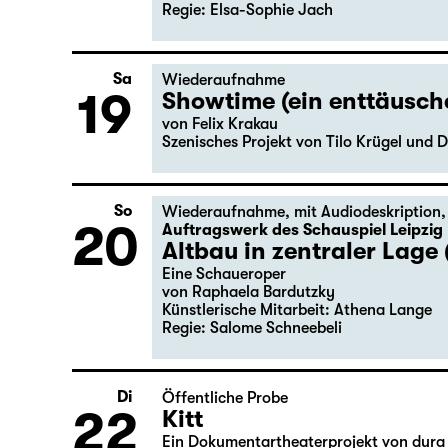
Regie: Elsa-Sophie Jach
Sa
Wiederaufnahme
19
Showtime (ein enttäusc
von Felix Krakau
Szenisches Projekt von Tilo Krügel und D
So
Wiederaufnahme
,
mit Audiodeskription
20
Auftragswerk des Schauspiel Leipzig
Altbau in zentraler Lage 
Eine Schaueroper
von Raphaela Bardutzky
Künstlerische Mitarbeit: Athena Lange
Regie: Salome Schneebeli
Di
Öffentliche Probe
22
Kitt
Ein Dokumentartheaterprojekt von dura 