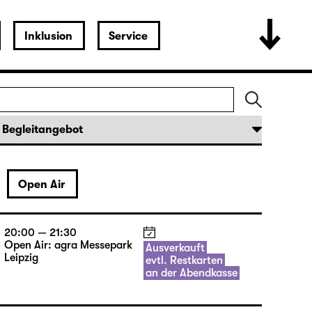
Inklusion
Service
Open Air
20:00 — 21:30
Open Air: agra Messepark
Ausverkauft
Leipzig
evtl. Restkarten
an der Abendkasse