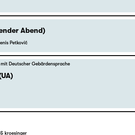
hender Abend)
enis Petković
,
mit Deutscher Gebärdensprache
(UA)
& kroesinger