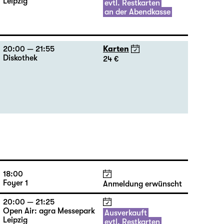
Leipzig
evtl. Restkarten
an der Abendkasse
20:00 — 21:55
Karten
Diskothek
24 €
18:00
Foyer 1
Anmeldung erwünscht
20:00 — 21:25
Open Air: agra Messepark
Ausverkauft
Leipzig
evtl. Restkarten