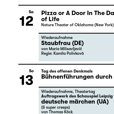
Pizza or A Door In The 
Sa
12
of Life
Nature Theater of Oklahoma (New York)
Wiederaufnahme
Staubfrau (DE)
von Maria Milisavljević
Regie: Kamila Polívková
So
Tag des offenen Denkmals
13
Bühnenführungen durch d
Wiederaufnahme
,
Theatertag
Auftragswerk des Schauspiel Leipzig
deutsche märchen (UA)
(& super creeps)
von Thomas Köck