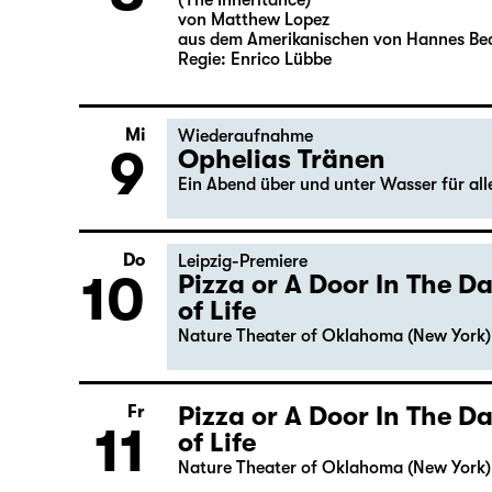
(The Inheritance)
von Matthew Lopez
aus dem Amerikanischen von Hannes Be
Regie: Enrico Lübbe
Mi
Wiederaufnahme
9
Ophelias Tränen
Ein Abend über und unter Wasser für al
Do
Leipzig-Premiere
10
Pizza or A Door In The 
of Life
Nature Theater of Oklahoma (New York)
Pizza or A Door In The 
Fr
11
of Life
Nature Theater of Oklahoma (New York)