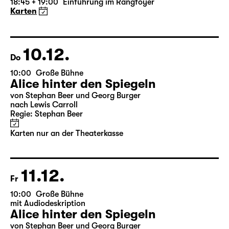
19:30 — 22:35
Große Bühne
Die Jungfrau von Orleans
von Friedrich Schiller
Regie: Nuran David Calis
18:45 + 19:00
Einführung im Rangfoyer
Karten
10.12.
Do
10:00
Große Bühne
Alice hinter den Spiegeln
von Stephan Beer und Georg Burger
nach Lewis Carroll
Regie: Stephan Beer
Karten nur an der Theaterkasse
11.12.
Fr