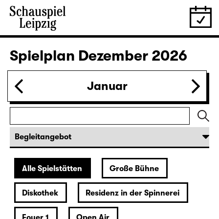
28.11.
Sa
19:30 — 22:35
Große Bühne
Wiederaufnahme
Die Jungfrau von Orleans
von Friedrich Schiller
Regie: Nuran David Calis
18:45 + 19:00
Einführung im Rangfoyer
Karten
30.11.
Mo
10:00
Große Bühne
Alice hinter den Spiegeln
von Stephan Beer und Georg Burger
nach Lewis Carroll
Regie: Stephan Beer
Karten nur an der Theaterkasse