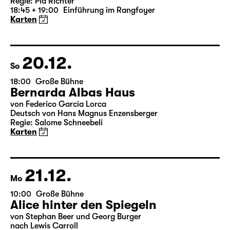
Version)
von William Shakespeare
Deutsch von Jens Roselt
Fassung von Pia Richter und Julia Buchberger
Regie: Pia Richter
18:45 + 19:00
Einführung im Rangfoyer
Karten
20.12.
So
18:00
Große Bühne
Bernarda Albas Haus
von Federico García Lorca
Deutsch von Hans Magnus Enzensberger
Regie: Salome Schneebeli
Karten
21.12.
Mo