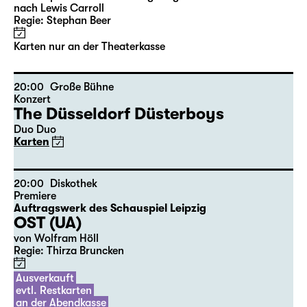
10:00
Große Bühne
mit Audiodeskription
Alice hinter den Spiegeln
von Stephan Beer und Georg Burger
nach Lewis Carroll
Regie: Stephan Beer
Karten nur an der Theaterkasse
20:00
Große Bühne
Konzert
The Düsseldorf Düsterboys
Duo Duo
Karten
20:00
Diskothek
Premiere
Auftragswerk des Schauspiel Leipzig
OST (UA)
von Wolfram Höll
Regie: Thirza Bruncken