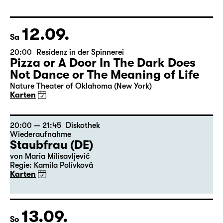
12.09.
Sa
20:00
Residenz in der Spinnerei
Pizza or A Door In The Dark Does
Not Dance or The Meaning of Life
Nature Theater of Oklahoma (New York)
Karten
20:00 — 21:45
Diskothek
Wiederaufnahme
Staubfrau (DE)
von Maria Milisavljević
Regie: Kamila Polívková
Karten
13.09.
So