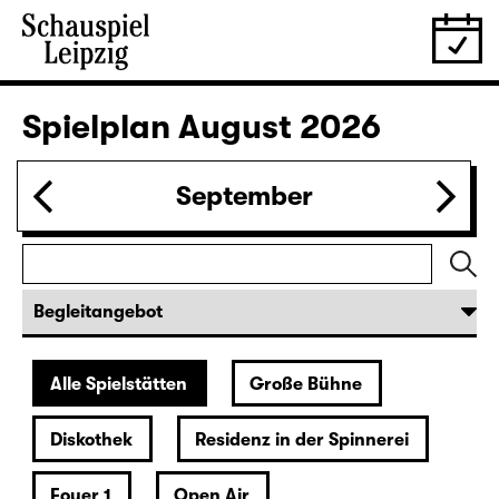
Spielplan
August 2026
September
Alle Spielstätten
Große Bühne
Diskothek
Residenz in der Spinnerei
Foyer 1
Open Air