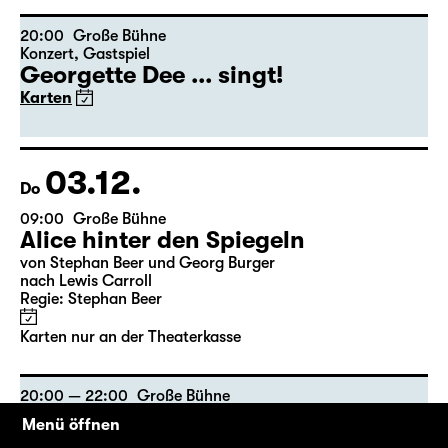
20:00
Große Bühne
Konzert
,
Gastspiel
Georgette Dee ... singt!
Karten
03.12.
Do
09:00
Große Bühne
Alice hinter den Spiegeln
von Stephan Beer und Georg Burger
nach Lewis Carroll
Regie: Stephan Beer
Karten nur an der Theaterkasse
20:00 — 22:00
Große Bühne
Gastspiel
Menü öffnen
A Christmas Carol