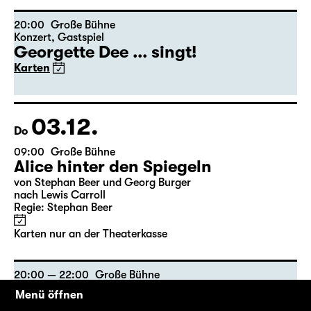
20:00
Große Bühne
Konzert
,
Gastspiel
Georgette Dee ... singt!
Karten
03.12.
Do
09:00
Große Bühne
Alice hinter den Spiegeln
von Stephan Beer und Georg Burger
nach Lewis Carroll
Regie: Stephan Beer
Karten nur an der Theaterkasse
20:00 — 22:00
Große Bühne
Gastspiel
Menü öffnen
A Christmas Carol