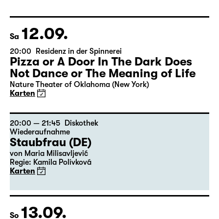
12.09.
Sa
20:00
Residenz in der Spinnerei
Pizza or A Door In The Dark Does
Not Dance or The Meaning of Life
Nature Theater of Oklahoma (New York)
Karten
20:00 — 21:45
Diskothek
Wiederaufnahme
Staubfrau (DE)
von Maria Milisavljević
Regie: Kamila Polívková
Karten
13.09.
So