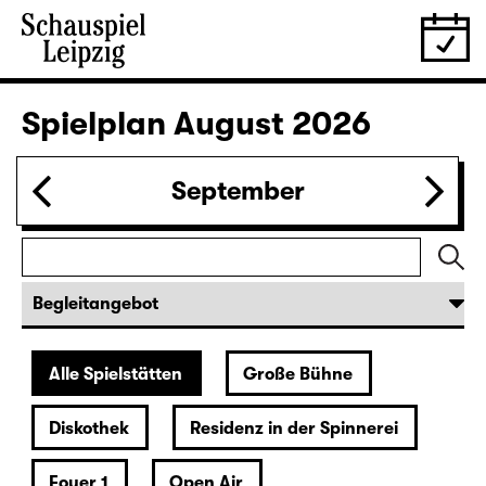
Spielplan
August 2026
September
Alle Spielstätten
Große Bühne
Diskothek
Residenz in der Spinnerei
Foyer 1
Open Air