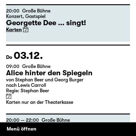
20:00
Große Bühne
Konzert
,
Gastspiel
Georgette Dee ... singt!
Karten
03.12.
Do
09:00
Große Bühne
Alice hinter den Spiegeln
von Stephan Beer und Georg Burger
nach Lewis Carroll
Regie: Stephan Beer
Karten nur an der Theaterkasse
20:00 — 22:00
Große Bühne
Gastspiel
Menü öffnen
A Christmas Carol