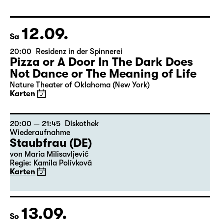
12.09.
Sa
20:00
Residenz in der Spinnerei
Pizza or A Door In The Dark Does
Not Dance or The Meaning of Life
Nature Theater of Oklahoma (New York)
Karten
20:00 — 21:45
Diskothek
Wiederaufnahme
Staubfrau (DE)
von Maria Milisavljević
Regie: Kamila Polívková
Karten
13.09.
So