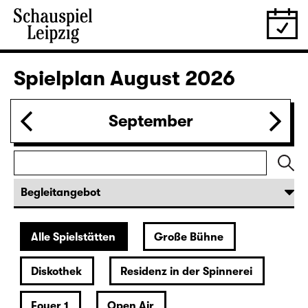
Spielplan
August 2026
September
Alle Spielstätten
Große Bühne
Diskothek
Residenz in der Spinnerei
Foyer 1
Open Air