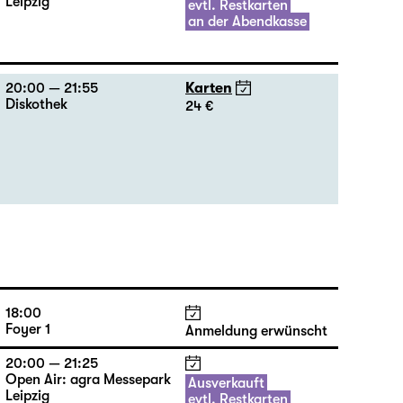
Leipzig
evtl. Restkarten
an der Abendkasse
20:00 — 21:55
Karten
Diskothek
24 €
18:00
Foyer 1
Anmeldung erwünscht
20:00 — 21:25
Open Air: agra Messepark
Ausverkauft
Leipzig
evtl. Restkarten