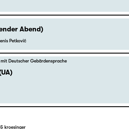
hender Abend)
enis Petković
,
mit Deutscher Gebärdensprache
(UA)
& kroesinger