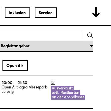
Inklusion
Service
Open Air
20:00 — 21:30
Open Air: agra Messepark
Ausverkauft
Leipzig
evtl. Restkarten
an der Abendkasse