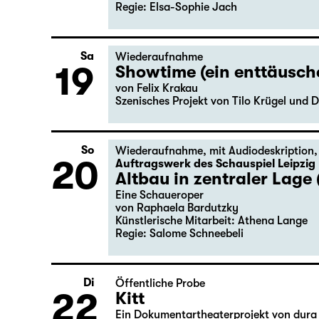
Regie: Elsa-Sophie Jach
Sa
Wiederaufnahme
19
Showtime (ein enttäusc
von Felix Krakau
Szenisches Projekt von Tilo Krügel und D
So
Wiederaufnahme
,
mit Audiodeskription
20
Auftragswerk des Schauspiel Leipzig
Altbau in zentraler Lage 
Eine Schaueroper
von Raphaela Bardutzky
Künstlerische Mitarbeit: Athena Lange
Regie: Salome Schneebeli
Di
Öffentliche Probe
22
Kitt
Ein Dokumentartheaterprojekt von dura 