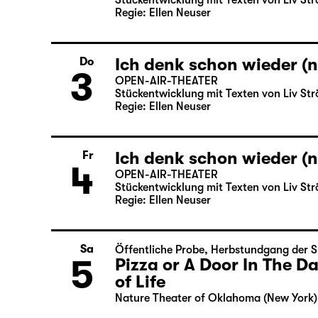
Stückentwicklung mit Texten von Liv Str
Regie: Ellen Neuser
Ich denk schon wieder (n
Do
3
OPEN-AIR-THEATER
Stückentwicklung mit Texten von Liv Str
Regie: Ellen Neuser
Ich denk schon wieder (n
Fr
4
OPEN-AIR-THEATER
Stückentwicklung mit Texten von Liv Str
Regie: Ellen Neuser
Sa
Öffentliche Probe
,
Herbstundgang der S
5
Pizza or A Door In The 
of Life
Nature Theater of Oklahoma (New York)