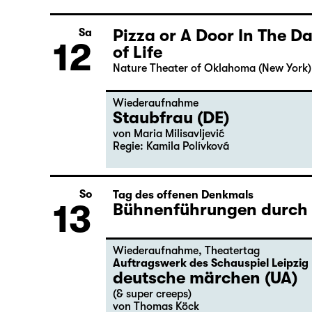
Pizza or A Door In The 
Sa
12
of Life
Nature Theater of Oklahoma (New York)
Wiederaufnahme
Staubfrau (DE)
von Maria Milisavljević
Regie: Kamila Polívková
So
Tag des offenen Denkmals
13
Bühnenführungen durch d
Wiederaufnahme
,
Theatertag
Auftragswerk des Schauspiel Leipzig
deutsche märchen (UA)
(& super creeps)
von Thomas Köck