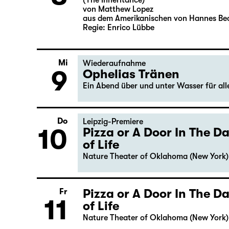
(The Inheritance)
von Matthew Lopez
aus dem Amerikanischen von Hannes Be
Regie: Enrico Lübbe
Mi
Wiederaufnahme
9
Ophelias Tränen
Ein Abend über und unter Wasser für al
Do
Leipzig-Premiere
10
Pizza or A Door In The 
of Life
Nature Theater of Oklahoma (New York)
Pizza or A Door In The 
Fr
11
of Life
Nature Theater of Oklahoma (New York)