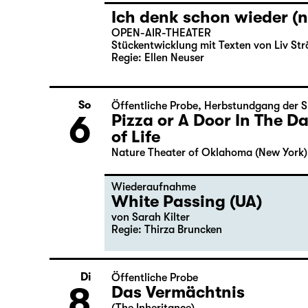
Ich denk schon wieder (n
OPEN-AIR-THEATER
Stückentwicklung mit Texten von Liv Str
Regie: Ellen Neuser
So
Öffentliche Probe
,
Herbstundgang der S
6
Pizza or A Door In The 
of Life
Nature Theater of Oklahoma (New York)
Wiederaufnahme
White Passing (UA)
von
Sarah Kilter
Regie: Thirza Bruncken
Di
Öffentliche Probe
8
Das Vermächtnis